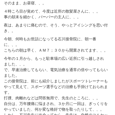
そのまま、お昼寝、、。
４時ころ目が覚めて、今度は近所の散髪屋さんに、、。
事の顛末を細かく、バーバーの主人に、、。
夜は、あまりに痛むので、そう、やっとアイシングを思い付
き、。
今朝、何時もお世話になってる石川接骨院に、朝一番
に、、。
こちらの朝は早く、ＡＭ７；３０から開業されてます、、。
今年の１月から、もっと駐車場の広い近所に引っ越しされ
ました、、。
で、早速治療してもらい、電気治療を通常の倍やってもらい
ました。
この接骨院は、前にも紹介しましたがスポーツトレーナーも
やって見えて、スポーツ選手などの治療も手掛けておられま
す。
打撲、肉離れなどは問答無用で、先生のところに、、。
自分は、万年腰痛に悩まされ、３か月に一回は、ぎっくりを
やっていました、何か変な格好で物を取ったりして、、。
しかし、石川先生に出会ってから、先生は、自然のコルセッ