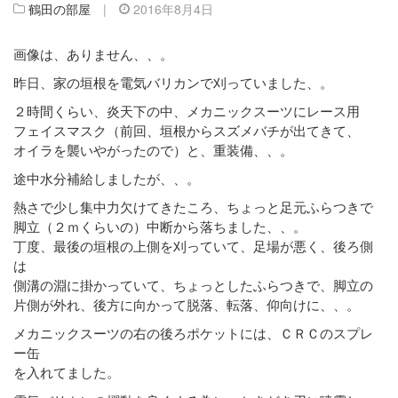
鶴田の部屋
|
2016年8月4日
画像は、ありません、、。
昨日、家の垣根を電気バリカンで刈っていました、。
２時間くらい、炎天下の中、メカニックスーツにレース用
フェイスマスク（前回、垣根からスズメバチが出てきて、
オイラを襲いやがったので）と、重装備、、。
途中水分補給しましたが、、。
熱さで少し集中力欠けてきたころ、ちょっと足元ふらつきで
脚立（２ｍくらいの）中断から落ちました、、。
丁度、最後の垣根の上側を刈っていて、足場が悪く、後ろ側
は
側溝の淵に掛かっていて、ちょっとしたふらつきで、脚立の
片側が外れ、後方に向かって脱落、転落、仰向けに、、。
メカニックスーツの右の後ろポケットには、ＣＲＣのスプレ
ー缶
を入れてました。