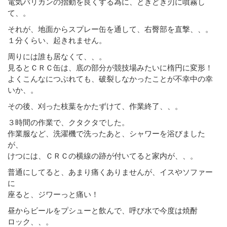
電気バリカンの摺動を良くする為に、ときどき刃に噴霧し
て、。
それが、地面からスプレー缶を通して、右臀部を直撃、、。
１分くらい、起きれません。
周りには誰も居なくて、、。
見るとＣＲＣ缶は、底の部分が競技場みたいに楕円に変形！
よくこんなにつぶれても、破裂しなかったことが不幸中の幸
いか、。
その後、刈った枝葉をかたずけて、作業終了、、。
３時間の作業で、クタクタでした。
作業服など、洗濯機で洗ったあと、シャワーを浴びました
が、
けつには、ＣＲＣの横線の跡が付いてると家内が、、。
普通にしてると、あまり痛くありませんが、イスやソファー
に
座ると、ジワーっと痛い！
昼からビールをプシューと飲んで、呼び水で今度は焼酎
ロック、、。