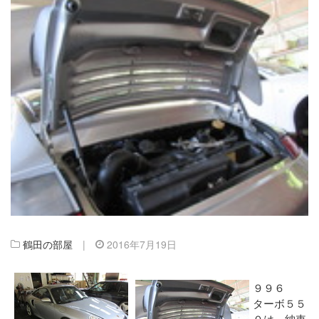
鶴田の部屋
|
2016年7月19日
９９６
ターボ５５
０は、納車