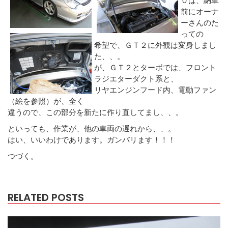
前にオーナ
ーさんのた
っての
希望で、ＧＴ２に外観は変身しまし
た、、。
が、ＧＴ２とターボでは、フロント
ラジエターダクト系と、
リヤエンジンフード内、電動ファン
（絵を参照）が、全く
違うので、この部分を新たに作り直してまし、、。
といっても、作業が、他の車両の遅れから、、。
はい、いいわけであります。ガンバリます！！！
つづく。
RELATED POSTS