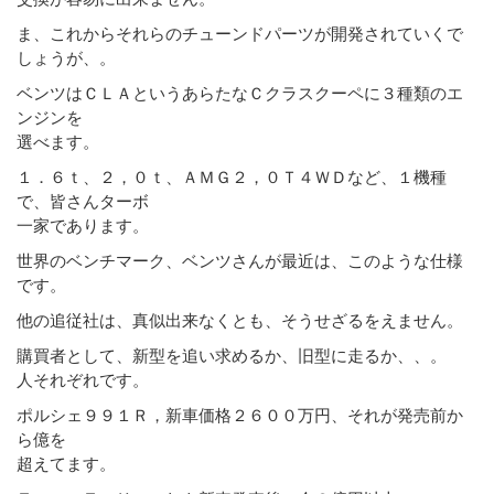
ま、これからそれらのチューンドパーツが開発されていくで
しょうが、。
ベンツはＣＬＡというあらたなＣクラスクーペに３種類のエ
ンジンを
選べます。
１．６ｔ、２，０ｔ、ＡＭＧ２，０Ｔ４ＷＤなど、１機種
で、皆さんターボ
一家であります。
世界のベンチマーク、ベンツさんが最近は、このような仕様
です。
他の追従社は、真似出来なくとも、そうせざるをえません。
購買者として、新型を追い求めるか、旧型に走るか、、。
人それぞれです。
ポルシェ９９１Ｒ，新車価格２６００万円、それが発売前か
ら億を
超えてます。