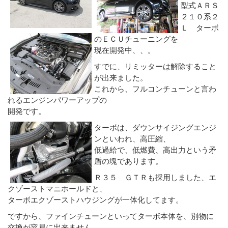
型式ＡＲＳ
２１０系２
Ｌ ターボ
のＥＣＵチューニングを
現在開発中、、。
すでに、リミッターは解除すること
が出来ました。
これから、フルコンチューンと言わ
れるエンジンパワーアップの
開発です。
ターボは、ダウンサイジングエンジ
ンといわれ、高圧縮、
低過給で、低燃費、高出力という矛
盾の塊であります。
Ｒ３５ ＧＴＲも採用しました、エ
クゾーストマニホールドと、
ターボエクゾーストハウジングが一体化してます。
ですから、ファインチューンといってターボ本体を、別物に
交換が容易に出来ません。