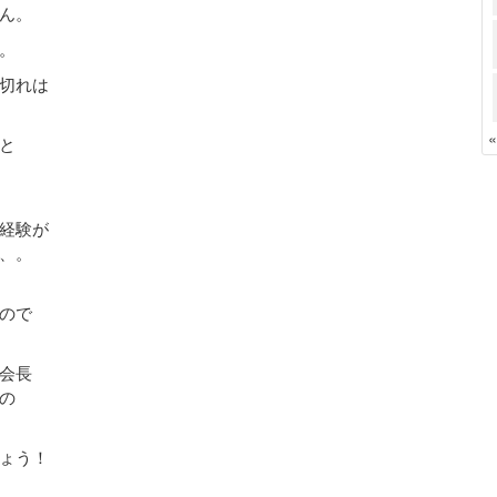
ん。
。
切れは
と
経験が
、。
ので
会長
の
ょう！