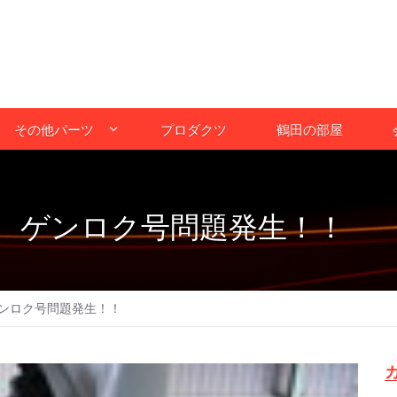
その他パーツ
プロダクツ
鶴田の部屋
 ゲンロク号問題発生！！
ンロク号問題発生！！