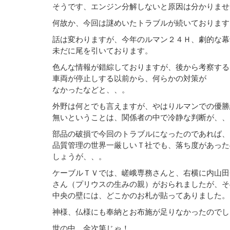
そうです、エンジン分解しないと原因は分かりませ
何故か、今回は謎めいたトラブルが続いております
話は変わりますが、今年のルマン２４Ｈ、劇的な幕
未だに尾を引いております。
色んな情報が錯綜しておりますが、後から考察する
車両が停止しする以前から、何らかの対策が
なかったなどと、、。
外野は何とでも言えますが、やはりルマンでの優勝
無いということは、関係者の中で冷静な判断が、、
部品の破損で今回のトラブルになったのであれば、
品質管理の世界一厳しいＴ社でも、落ち度があった
しょうが、、。
ケーブルＴＶでは、嵯峨専務さんと、右横に内山田
さん（プリウスの生みの親）がおられましたが、そ
中央の壁には、どこかのお札が貼ってありました。
神様、仏様にも奉納とお布施が足りなかったのでし
世の中、金次第じゃ！