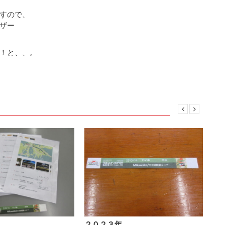
すので、
ザー
！と、、。
２０２３年…
ポ