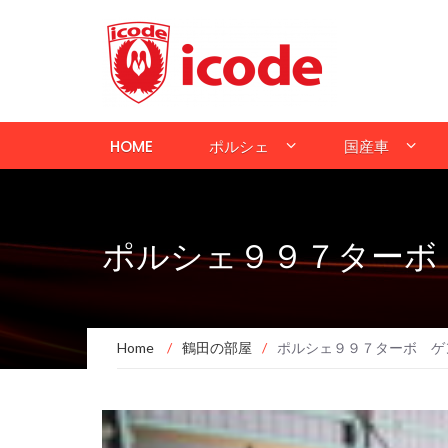
HOME
ポルシェ
国産車
ポルシェ９９７ターボ
Home
/
鶴田の部屋
/
ポルシェ９９７ターボ ゲ