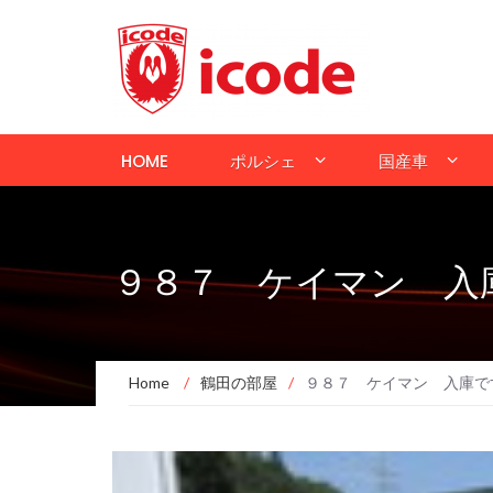
HOME
ポルシェ
国産車
９８７ ケイマン 入
Home
/
鶴田の部屋
/
９８７ ケイマン 入庫で