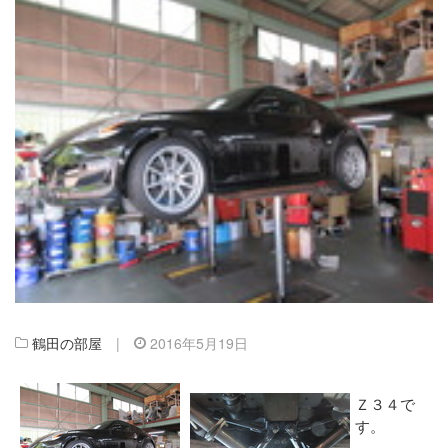
鶴田の部屋
|
2016年5月19日
Ｚ３４で
す。