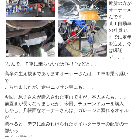
近所の方が
オーナーさ
んです。
某Ｔ自動車
の社員で、
すでに定年
を迎え、今
は嘱託
で、、。
”なんで、Ｔ車に乗らないだがや！”などと、、。
高卒の生え抜きでありますオーナーさんは、Ｔ車を乗り継い
で
こられましたが、途中ニッサン車にも、、。
今回、息子さんが購入された車両ですが、本人さんも、、。
前置きが長くなりましたが、今回、チューンドカーを購入、
しかし、几帳面なオーナーさんは、ガレージに漏れるオイル
が、。
調べると、デフに組み付けられたオイルクーラーの配管の一
部から
オイル漏れが、、。