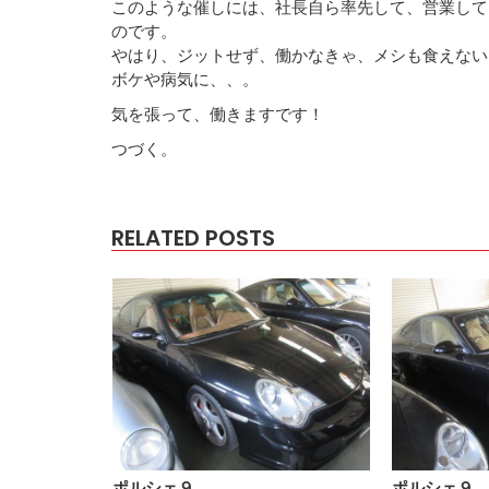
このような催しには、社長自ら率先して、営業して
のです。
やはり、ジットせず、働かなきゃ、メシも食えない
ボケや病気に、、。
気を張って、働きますです！
つづく。
RELATED POSTS
ポルシェ９…
ポルシェ９…