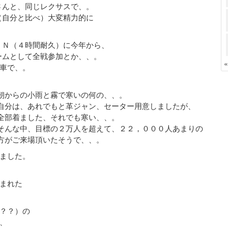
さんと、同じレクサスで、。
（自分と比べ）大変精力的に
ＬＮ（４時間耐久）に今年から、
ームとして全戦参加とか、、。
車で、。
朝からの小雨と霧で寒いの何の、、。
自分は、あれでもと革ジャン、セーター用意しましたが、
全部着ました、それでも寒い、、。
そんな中、目標の２万人を超えて、２２，０００人あまりの
方がご来場頂いたそうで、、。
ました。
まれた
？？）の
、