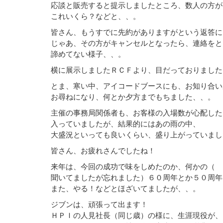
応談と販売すると提示しましたところ、数人の方が
これいくら？などと、、。
皆さん、もうすでに先約がありますがという返答に
じゃあ、その方がキャンセルとなったら、連絡をと
諦めてない様子、、。
横に展示しましたＲＣＦより、目だっておりました
とま、寒い中、アイコードブースにも、お知り合い
お尋ねになり、何とか夕方までもちました、、。
主催の事務局関係者も、お客様の入場数が心配した
入っていましたが、結果的にはあの雨の中、
大盛況といっても良いくらい、盛り上がっていまし
皆さん、お疲れさんでしたね！
来年は、今回の成功で味をしめたのか、何かの（
聞いてましたが忘れました）６０周年とか５０周年
また、やる！などとほざいてましたが、、。
ジブンは、頑張って出ます！
ＨＰＩの人見社長（同じ歳）の様に、生涯現役が、