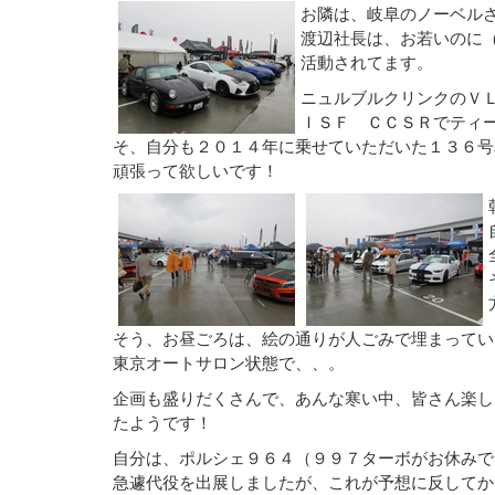
お隣は、岐阜のノーベル
渡辺社長は、お若いのに
活動されてます。
ニュルブルクリンクのＶ
ＩＳＦ ＣＣＳＲでティ
そ、自分も２０１４年に乗せていただいた１３６号
頑張って欲しいです！
そう、お昼ごろは、絵の通りが人ごみで埋まってい
東京オートサロン状態で、、。
企画も盛りだくさんで、あんな寒い中、皆さん楽し
たようです！
自分は、ポルシェ９６４（９９７ターボがお休みで
急遽代役を出展しましたが、これが予想に反してか