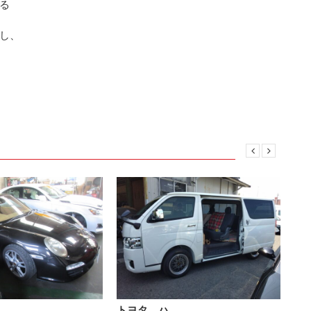
る
し、
トヨタ ハ…
レ