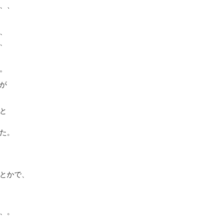
、、
、
、
。
が
と
た。
とかで、
、。