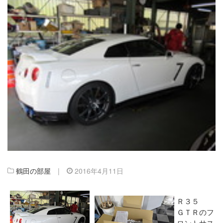
鶴田の部屋
|
2016年4月11日
Ｒ３５
ＧＴＲのフ
ロントサス