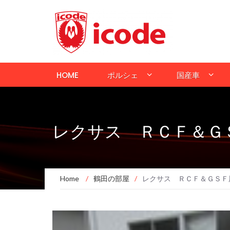
HOME
ポルシェ
国産車
レクサス ＲＣＦ＆Ｇ
Home
/
鶴田の部屋
/
レクサス ＲＣＦ＆ＧＳＦ