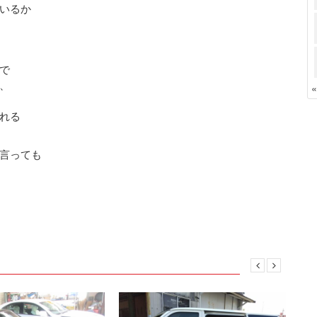
いるか
で
、
れる
言っても