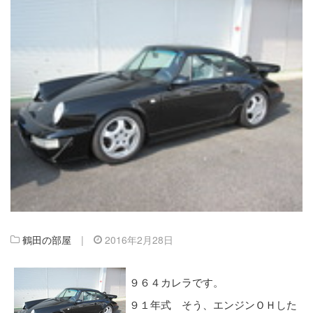
鶴田の部屋
|
2016年2月28日
９６４カレラです。
９１年式 そう、エンジンＯＨした