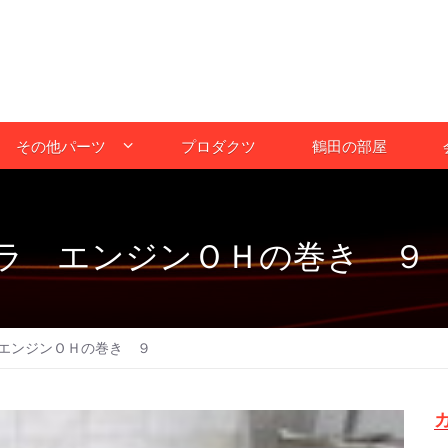
その他パーツ
プロダクツ
鶴田の部屋
ラ エンジンＯＨの巻き ９
エンジンＯＨの巻き ９