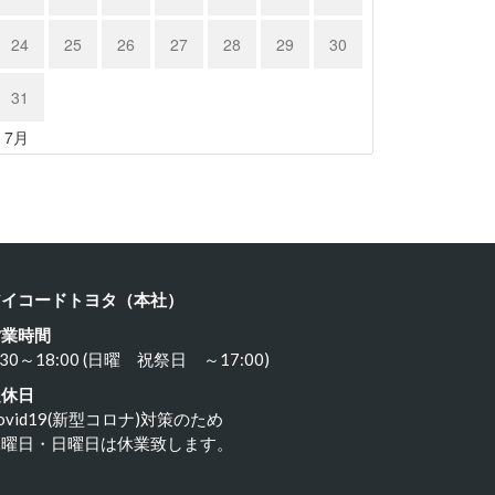
24
25
26
27
28
29
30
31
« 7月
ルシェ９…
Ｍベンツ …
24年6月7日
2024年6月7日
アイコードトヨタ（本社）
営業時間
:30～18:00 (日曜 祝祭日 ～17:00)
定休日
ovid19(新型コロナ)対策のため
水曜日・日曜日は休業致します。