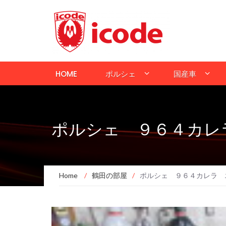
HOME
ポルシェ
国産車
ポルシェ ９６４カレ
Home
/
鶴田の部屋
/
ポルシェ ９６４カレラ 