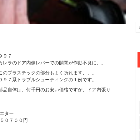
９９７
カレラのドア内側レバーでの開閉が作動不良に、。
このプラスチックの部分もよく折れます、、。
９９７系トラブルシューティングの１例です。
部品自体は、何千円のお安い価格ですが、ドア内張り
エター
５０７００円