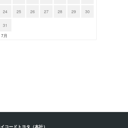
24
25
26
27
28
29
30
31
« 7月
ヨタ ８…
カワサキ …
24年3月21日
2024年3月19日
アイコードトヨタ（本社）