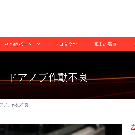
その他パーツ
プロダクツ
鶴田の部屋
 ドアノブ作動不良
アノブ作動不良