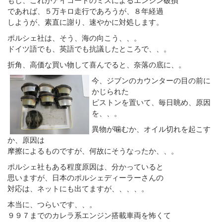
であれば、５万キロ走行であろうが、８年経過
しようが、素直に謝り、速やかに対処します。
ポルシェ社は、そう、海の向こう、、。
ドイツ語でも、英語でも抗議したところで、、。
折角、高価な買い物して喜んでると、奈落の底に、。
今、ジブンのカウンターの目の前に
かじられた
ピストンを置いて、毎日眺め、原因
を、、。
異物が噛むか、オイル切れを起こす
か、原因は
摩擦によるものですが、何故にそうなったか、、。
ポルシェ社もある程度原因は、分かっていると
思いますが、日本のポルシェディーラーさんの
対応は、ネットにも出てますが、、、、。
本当に、つらいです、、。
９９７までのカレラ系エンジン搭載車両を怖くて