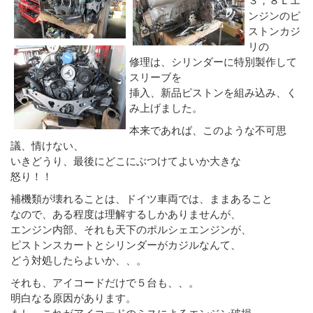
ンジンのピ
ストンカジ
リの
修理は、シリンダーに特別製作して
スリーブを
挿入、新品ピストンを組み込み、く
み上げました。
本来であれば、このような不可思
議、情けない、
いきどうり、最後にどこにぶつけてよいか大きな
怒り！！
補機類が壊れることは、ドイツ車両では、ままあること
なので、ある程度は理解するしかありませんが、
エンジン内部、それも天下のポルシェエンジンが、
ピストンスカートとシリンダーがカジルなんて、
どう対処したらよいか、、。
それも、アイコードだけで５台も、、。
明白なる原因があります。
もし、これがアイコードのミスによるエンジン破損