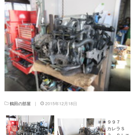
鶴田の部屋
|
2015年12月18日
９９７
カレラＳ
３，８Ｌエ