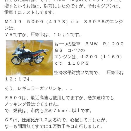
増すというお話は、以前にしたのですが、それをジブンは、
愛車！にテストしてます。
Ｍ１１９ ５０００（４９７３）ｃｃ ３３０ＰＳのエンジ
ンは、
Ｖ８ですが、圧縮比は、１０；１です。
も一つの愛車 ＢＭＷ Ｒ１２００
ＧＳ コイツの
エンジンは、１２００（１１６９）
ｃｃ １１０ＰＳ
空冷水平対抗２気筒で、 圧縮比は
１２；１です。
そう、レギュラーガソリンを、、。
Ｅ５００は、最近高速も使用してますが、急加速時でも
ノッキング音はでてません。
で、燃費は、市内も含め７ｋｍ/Ｌ以上です。
ＧＳは、圧縮比が１２あるので、心配してましたが、
なーも問題無くすでに１万数千キロ走行しました。