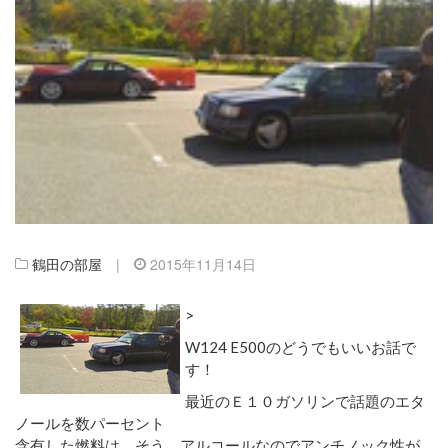
鶴田の部屋
|
2015年11月14日
>
W124 E500のどうでもいいお話で
す！
最近のＥ１０ガソリンで話題のエタ
ノールを数パーセント
含有した燃料は、そう、アルコールなのでアンチノック性が