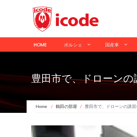
HOME
ポルシェ
国産車
豊田市で、ドローンの
Home
/
鶴田の部屋
/
豊田市で、ドローンの講習