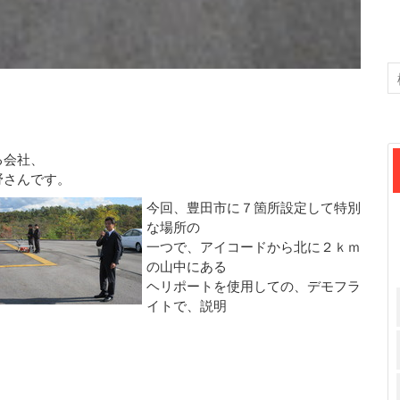
る会社、
野さんです。
今回、豊田市に７箇所設定して特別
な場所の
一つで、アイコードから北に２ｋｍ
の山中にある
ヘリポートを使用しての、デモフラ
イトで、説明