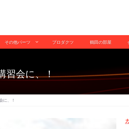
その他パーツ
プロダクツ
鶴田の部屋
講習会に、！
会に、！