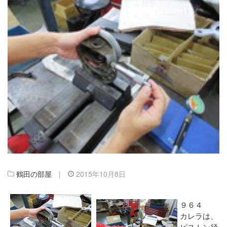
鶴田の部屋
|
2015年10月8日
９６４
カレラは、
ピストン径