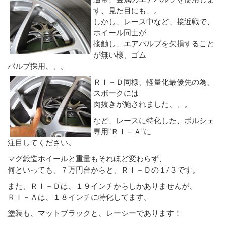
す、見た目にも、。
しかし、レース中など、接近戦で、
ホイール同士が
接触し、エアバルブを欠損すること
が無い様、ゴム
バルブ採用、、。
ＲＩ－Ｄ同様、軽量化最優先の為、
スポークには
肉抜きが施されました、、。
など、レースに特化した、ポルシェ
専用”ＲＩ－Ａ”に
注目してください。
マグ鍛造ホイールと重量もそれほど変わらず、
何といっても、７万円台からと、ＲＩ－Ｄの１/３です。
また、ＲＩ－Ｄは、１９インチからしかありませんが、
ＲＩ－Ａは、１８インチに特化してます。
塗装も、マットブラックと、レーシーであります！