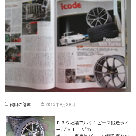
鶴田の部屋
|
2015年9月29日
ＢＢＳ社製アルミ１ピース鍛造ホイ
ール”ＲＩ－Ａ”の
ポルシェ専用品が、この程発売とな