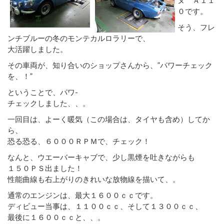
０です。
そう、フレ
ンチブルーの冬のモンテカルロラリーで、
大活躍しました。
その車両が、知り合いのショップさんから、”パワーチェック
を、！”
ということで、パワ-
チェックしました、、。
一回目は、よーく暖気（この場合は、タイヤも含め）してか
ら、
恐る恐る、６０００ＲＰＭで、チェック！
なんと、ウエーバーキャブで、少し黒煙を吐きながらも
１５０ＰＳ出ました！
性能曲線も右上がりのきれいな放物線を描いて、。
通常のエンジンは、最大１６００ｃｃです。
ディビュー当事は、１１００ｃｃ、そして１３００ｃｃ、
最後に１６００ｃｃと、、。