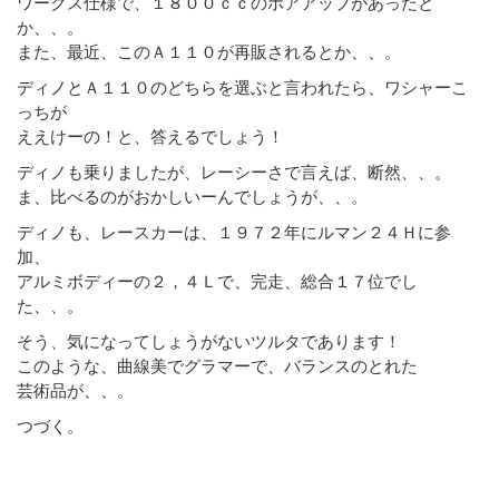
ワークス仕様で、１８００ｃｃのボアアップがあったと
か、、。
また、最近、このＡ１１０が再販されるとか、、。
ディノとＡ１１０のどちらを選ぶと言われたら、ワシャーこ
っちが
ええけーの！と、答えるでしょう！
ディノも乗りましたが、レーシーさで言えば、断然、、。
ま、比べるのがおかしいーんでしょうが、、。
ディノも、レースカーは、１９７２年にルマン２４Ｈに参
加、
アルミボディーの２，４Ｌで、完走、総合１７位でし
た、、。
そう、気になってしょうがないツルタであります！
このような、曲線美でグラマーで、バランスのとれた
芸術品が、、。
つづく。