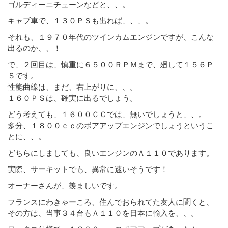
ゴルディーニチューンなどと、、。
キャブ車で、１３０ＰＳも出れば、、、。
それも、１９７０年代のツインカムエンジンですが、こんな
出るのか、、！
で、２回目は、慎重に６５００ＲＰＭまで、廻して１５６Ｐ
Ｓです。
性能曲線は、まだ、右上がりに、、。
１６０ＰＳは、確実に出るでしょう。
どう考えても、１６００ＣＣでは、無いでしょうと、、。
多分、１８００ｃｃのボアアップエンジンでしょうというこ
とに、、。
どちらにしましても、良いエンジンのＡ１１０であります。
実際、サーキットでも、異常に速いそうです！
オーナーさんが、羨ましいです。
フランスにわきゃーころ、住んでおられてた友人に聞くと、
その方は、当事３４台もＡ１１０を日本に輸入を、、。