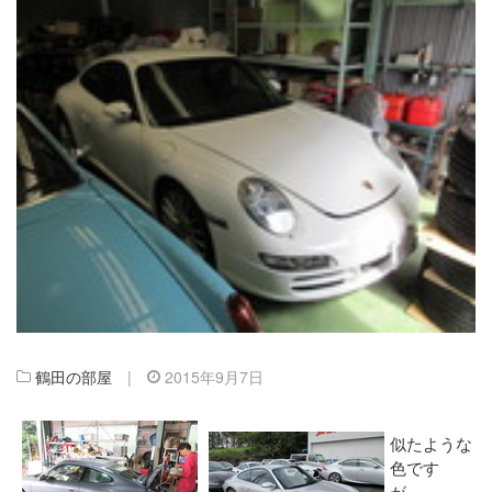
鶴田の部屋
|
2015年9月7日
似たような
色です
が、、。