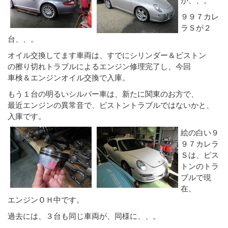
９９７カレ
ラＳが２
台、、。
オイル交換してます車両は、すでにシリンダー＆ピストン
の擦り切れトラブルによるエンジン修理完了し、今回
車検＆エンジンオイル交換で入庫。
もう１台の明るいシルバー車は、新たに関東のお方で、
最近エンジンの異常音で、ピストントラブルではないかと、
入庫です。
絵の白い９
９７カレラ
Ｓは、ピス
トンのトラ
ブルで現
在、
エンジンＯＨ中です。
過去には、３台も同じ車両が、同様に、、。