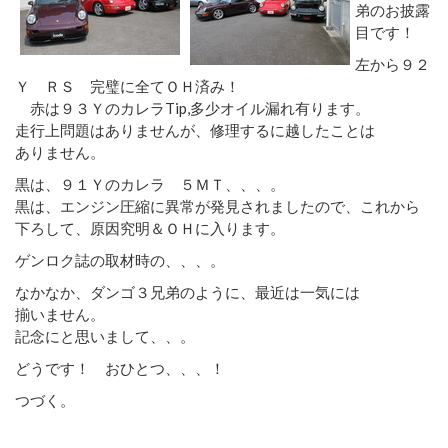
弟のお披露
目です！
左から９２
Ｙ ＲＳ 完璧に全てＯＨ済み！
赤は９３ＹのカレラTip,多少オイル漏れ有ります。
走行上問題はありませんが、修理するに越したことは
ありません。
黒は、９１Ｙのカレラ ５ＭＴ、、、。
黒は、エンジン圧縮に異常が発見されましたので、これから
下ろして、原因究明＆ＯＨに入ります。
ゲンロク誌の取材時の、、、。
なかなか、ダンゴ３兄弟のように、最近は一気には
揃いません。
記念にと思いまして、、。
どうです！ おひとつ、、、！
つづく。