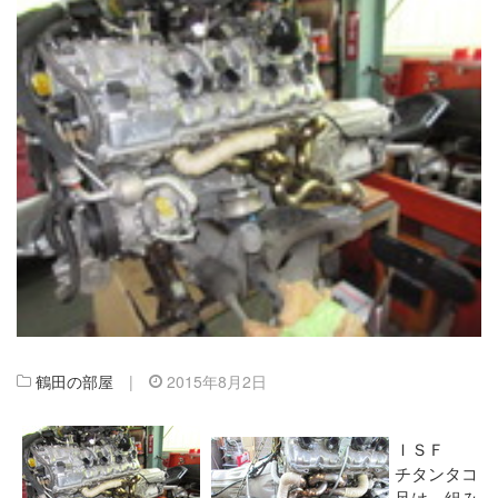
鶴田の部屋
|
2015年8月2日
ＩＳＦ
チタンタコ
足は、組み