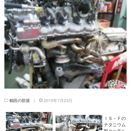
鶴田の部屋
|
2015年7月23日
ＩＳ－Ｆの
チタニウム
製タコ足を