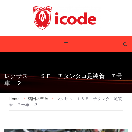
レクサス ＩＳＦ チタンタコ足装着 ７号
車 ２
Home
/
鶴田の部屋
/
レクサス ＩＳＦ チタンタコ足装
着 ７号車 ２