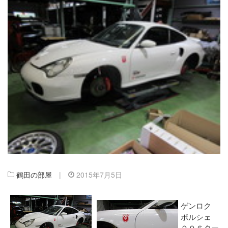
鶴田の部屋
|
2015年7月5日
ゲンロク
ポルシェ
９９６ター