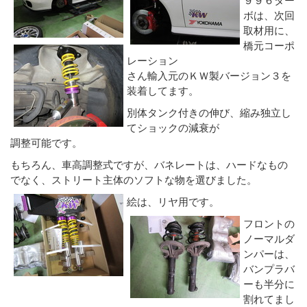
ボは、次回
取材用に、
橋元コーポ
レーション
さん輸入元のＫＷ製バージョン３を
装着してます。
別体タンク付きの伸び、縮み独立し
てショックの減衰が
調整可能です。
もちろん、車高調整式ですが、バネレートは、ハードなもの
でなく、ストリート主体のソフトな物を選びました。
絵は、リヤ用です。
フロントの
ノーマルダ
ンパーは、
バンプラバ
ーも半分に
割れてまし