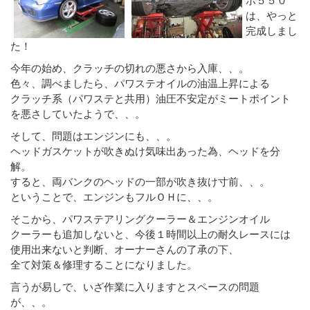
は、やっと
完成しまし
た！
今年の始め、クラッチの切れの悪さから入庫、、。
色々、調べましたら、パワステオイルの油温上昇による
クラッチ系（パワステと共用）油圧不安定がミートポイント
を悪さしていたようで、、。
そして、問題はエンジンにも、、。
ヘッドガスケットが吹きぬけ気味出あった為、ヘッドを分
解。
すると、両バンクのヘッドの一部が吹き抜け寸前、、。
ということで、エンジンもフルＯＨに、、。
そこから、パワステアリングクーラー＆エンジンオイル
クーラーも追加しないと、今後１時間以上の耐久レースには
使用出来ないと判断、オーナーさんの了承の下、
全て対策＆修理することになりました。
言うが易しで、いざ作業に入りますとスペースの問題
が、、。