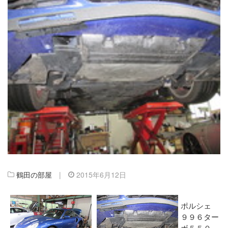
鶴田の部屋
|
2015年6月12日
ポルシェ
９９６ター
ボ５５０