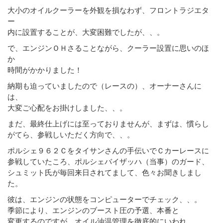
大小のオイルクーラーを外観を損なわず、フロントラジエタ
ー
内に設置することが、大変困難でしたが、、。
で、エンジンＯＨさることながら、クーラー設置に思いのほ
か
時間がかかりました！
納期も迫っていましたので（レースの）、オーナーさんに
は、
大変ご心配をお掛けしました、、。
まだ、最終仕上げには至っておりませんが、まずは、慣らし
がてら、参戦しいただく方向で、、。
ポルシェ９６２Ｃをタイサンさんの手伝いでＣカーレースに
参戦していたころ、ポルシェバイザッハ（当事）のガード、
シュミット氏が毎回来日されてまして、色々お聞きしまし
た。
彼は、エンジンの状態をコンピューターでチェック、、。
季節により、エンジンのブースト圧の予選、本番と
変更するのですが、オイル油温管理を徹底的にいわれ