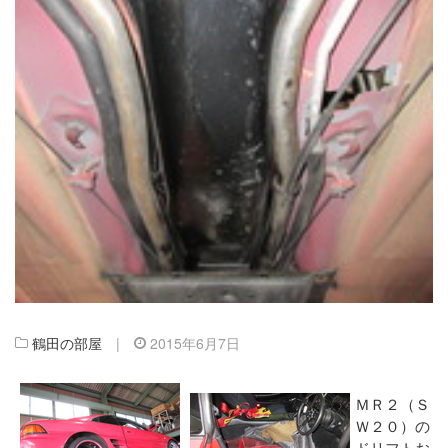
鶴田の部屋
|
2015年6月7日
ＭＲ２（Ｓ
Ｗ２０）の
ドリフトお