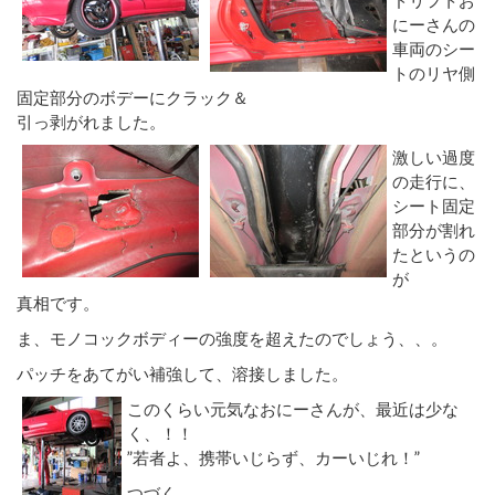
にーさんの
車両のシー
トのリヤ側
固定部分のボデーにクラック＆
引っ剥がれました。
激しい過度
の走行に、
シート固定
部分が割れ
たというの
が
真相です。
ま、モノコックボディーの強度を超えたのでしょう、、。
パッチをあてがい補強して、溶接しました。
このくらい元気なおにーさんが、最近は少な
く、！！
”若者よ、携帯いじらず、カーいじれ！”
つづく。