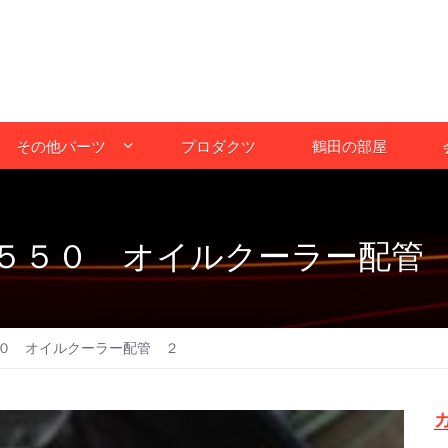
その他パーツ
プロダクツ
鶴田の部屋
５５０ オイルクーラー配管
０ オイルクーラー配管 ２