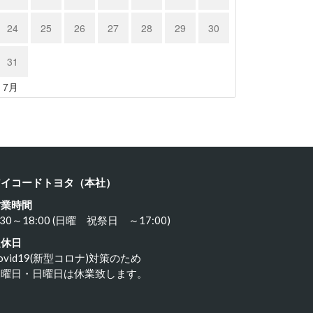
24
25
26
27
28
29
30
31
クサス …
レクサス …
« 7月
24年6月15日
2024年6月15日
アイコードトヨタ（本社）
営業時間
:30～18:00 (日曜 祝祭日 ～17:00)
定休日
ovid19(新型コロナ)対策のため
水曜日・日曜日は休業致します。