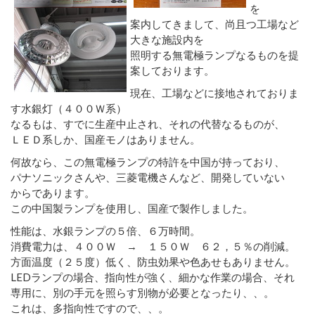
を
案内してきまして、尚且つ工場など
大きな施設内を
照明する無電極ランプなるものを提
案しております。
現在、工場などに接地されておりま
す水銀灯（４００Ｗ系）
なるもは、すでに生産中止され、それの代替なるものが、
ＬＥＤ系しか、国産モノはありません。
何故なら、この無電極ランプの特許を中国が持っており、
パナソニックさんや、三菱電機さんなど、開発していない
からであります。
この中国製ランプを使用し、国産で製作しました。
性能は、水銀ランプの５倍、６万時間。
消費電力は、４００Ｗ → １５０Ｗ ６２，５％の削減。
方面温度（２５度）低く、防虫効果や色あせもありません。
LEDランプの場合、指向性が強く、細かな作業の場合、それ
専用に、別の手元を照らす別物が必要となったり、、。
これは、多指向性ですので、、。