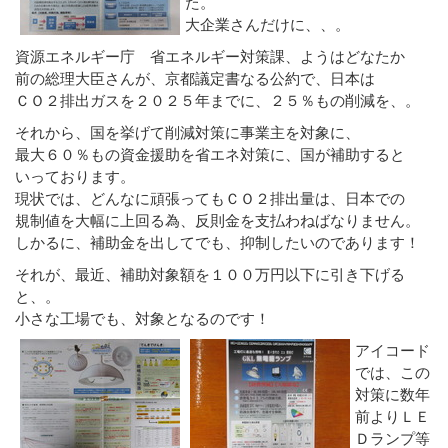
た。
大企業さんだけに、、。
資源エネルギー庁 省エネルギー対策課、ようはどなたか
前の総理大臣さんが、京都議定書なる公約で、日本は
ＣＯ２排出ガスを２０２５年までに、２５％もの削減を、。
それから、国を挙げて削減対策に事業主を対象に、
最大６０％もの資金援助を省エネ対策に、国が補助すると
いっております。
現状では、どんなに頑張ってもＣＯ２排出量は、日本での
規制値を大幅に上回る為、反則金を支払わねばなりません。
しかるに、補助金を出してでも、抑制したいのであります！
それが、最近、補助対象額を１００万円以下に引き下げる
と、。
小さな工場でも、対象となるのです！
アイコード
では、この
対策に数年
前よりＬＥ
Ｄランプ等