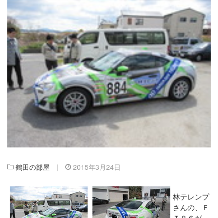
鶴田の部屋
|
2015年3月24日
林テレンプ
さんの、Ｆ
Ｔ８６が、