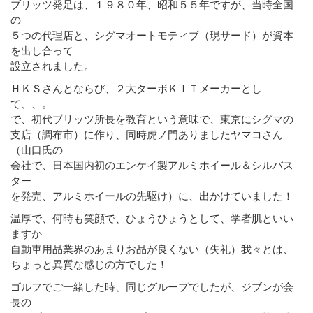
ブリッツ発足は、１９８０年、昭和５５年ですが、当時全国
の
５つの代理店と、シグマオートモティブ（現サード）が資本
を出し合って
設立されました。
ＨＫＳさんとならび、２大ターボＫＩＴメーカーとし
て、、。
で、初代ブリッツ所長を教育という意味で、東京にシグマの
支店（調布市）に作り、同時虎ノ門ありましたヤマコさん
（山口氏の
会社で、日本国内初のエンケイ製アルミホイール＆シルバス
ター
を発売、アルミホイールの先駆け）に、出かけていました！
温厚で、何時も笑顔で、ひょうひょうとして、学者肌といい
ますか
自動車用品業界のあまりお品が良くない（失礼）我々とは、
ちょっと異質な感じの方でした！
ゴルフでご一緒した時、同じグループでしたが、ジブンが会
長の