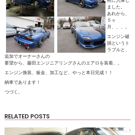
ました。
あれから、
５ヶ
月、、、。
エンジン破
損というト
ラブルと、
追加でオーナーさんの
要望から、藤田エンジニアリングさんのエアロを装着、。
エンジン換装、板金、加工など、やっと本日完成！！
納車であります！
つづく。
RELATED POSTS