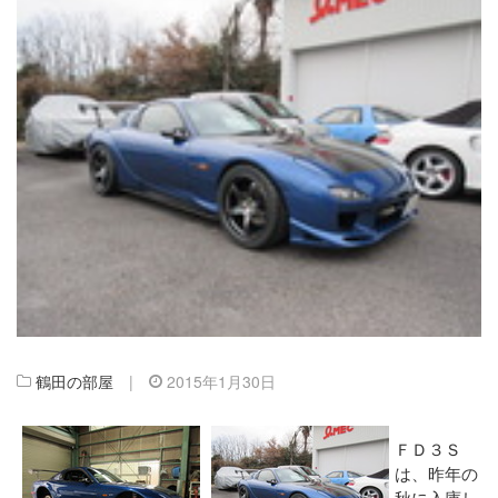
鶴田の部屋
|
2015年1月30日
ＦＤ３Ｓ
は、昨年の
秋に入庫し