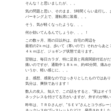
そんな！と思いましたが、、。
気の問題と思い、そのまま、1時間くらい走行し、
パーキング上で、運転席に装着、、。
そう、気が軽くなったような、、。
何か効いてんるんでしょうか、、。！
この数ヶ月、雨の日以外は、自宅の周辺を
最初の2ｋｍは、歩いて（寒いので）それからあと
４ｋｍほど、ジョギング状態で走ります。
翌朝は、毎日カラダ、特に足首と両肩関節付近がだ
痛いのですが、通勤中１８ｋｍ、約40分間、痛み
いうか、軽い感じに、、。
ま、感想、感覚なのではっきりとしたものではあり
気分は、爽快であります！
数人の友人、知人で、この話をすると、”実はオイラ
ネックレスを付けてる方がいますが、外すのが怖い
昨年は、ＴＲＤさんが、”ＳＥＶ”さんとコラボレー
ネックレスやブレスレットなどは、発売されました