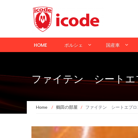
HOME
ポルシェ
国産車
ファイテン シートエ
Home
/
鶴田の部屋
/
ファイテン シートエプロ