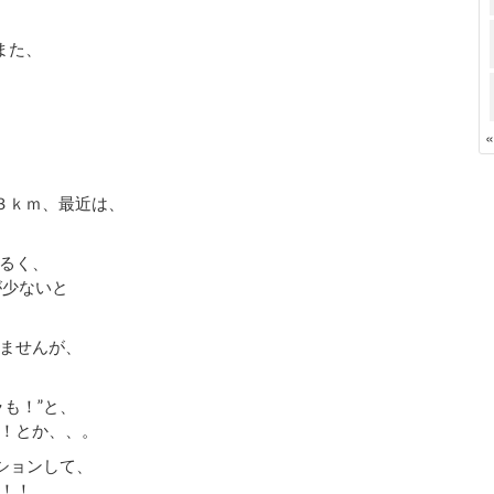
また、
３ｋｍ、最近は、
るく、
が少ないと
ませんが、
も！”と、
！とか、、。
ションして、
！！