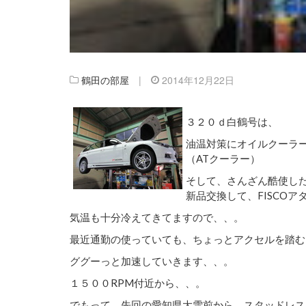
鶴田の部屋
|
2014年12月22日
３２０ｄ白鶴号は、
油温対策にオイルクーラ
（ATクーラー）
そして、さんざん酷使した
新品交換して、FISCOア
気温も十分冷えてきてますので、、。
最近通勤の使っていても、ちょっとアクセルを踏む
ググーっと加速していきます、、。
１５００RPM付近から、、。
でもって、先回の愛知県大雪前から、スタッドレス