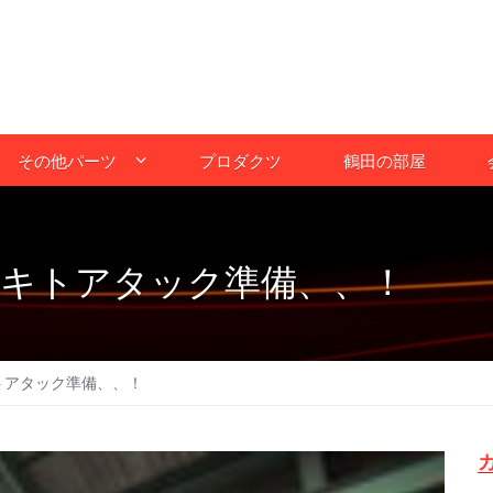
その他パーツ
プロダクツ
鶴田の部屋
ーキトアタック準備、、！
トアタック準備、、！