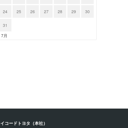
24
25
26
27
28
29
30
31
« 7月
ルシェ …
ポルシェ９…
23年11月18日
2023年11月17日
アイコードトヨタ（本社）