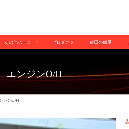
その他パーツ
プロダクツ
鶴田の部屋
エンジンO/H
ンジンO/H