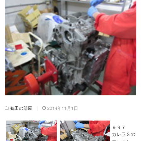
鶴田の部屋
|
2014年11月1日
９９７
カレラＳの
エンジン