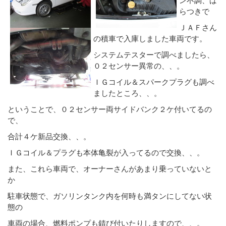
らつきで
ＪＡＦさん
の積車で入庫しました車両です。
システムテスターで調べましたら、
０２センサー異常の、、。
ＩＧコイル＆スパークプラグも調べ
ましたところ、、。
ということで、０２センサー両サイドバンク２ケ付いてるの
で、
合計４ケ新品交換、、。
ＩＧコイル＆プラグも本体亀裂が入ってるので交換、、。
また、これら車両で、オーナーさんがあまり乗っていないと
か
駐車状態で、ガソリンタンク内を何時も満タンにしてない状
態の
車両の場合、燃料ポンプも錆び付いたりしますので、、。