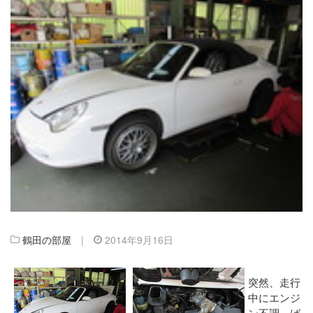
鶴田の部屋
|
2014年9月16日
突然、走行
中にエンジ
ン不調、ば