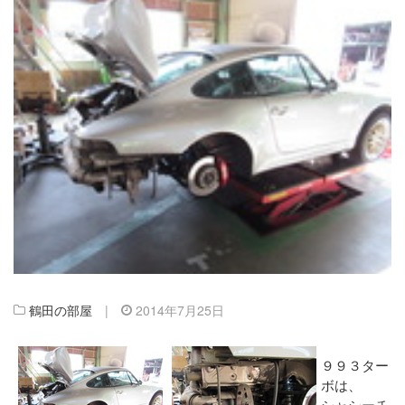
鶴田の部屋
|
2014年7月25日
９９３ター
ボは、
シャシーチ