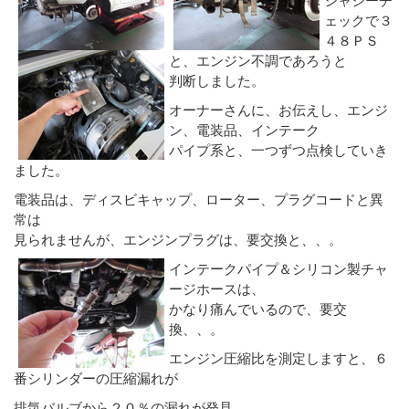
ェックで３
４８ＰＳ
と、エンジン不調であろうと
判断しました。
オーナーさんに、お伝えし、エンジ
ン、電装品、インテーク
パイプ系と、一つずつ点検していき
ました。
電装品は、ディスビキャップ、ローター、プラグコードと異
常は
見られませんが、エンジンプラグは、要交換と、、。
インテークパイプ＆シリコン製チャ
ージホースは、
かなり痛んでいるので、要交
換、、。
エンジン圧縮比を測定しますと、６
番シリンダーの圧縮漏れが
排気バルブから２０％の漏れが発見、、。