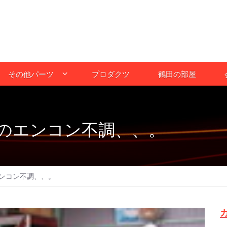
その他パーツ
プロダクツ
鶴田の部屋
のエンコン不調、、。
ンコン不調、、。