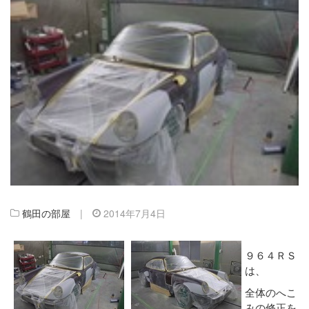
鶴田の部屋
|
2014年7月4日
９６４ＲＳ
は、
全体のへこ
みの修正を