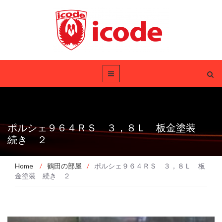
ポルシェ９６４ＲＳ ３，８Ｌ 板金塗装
続き ２
Home
/
鶴田の部屋
/
ポルシェ９６４ＲＳ ３，８Ｌ 板
金塗装 続き ２