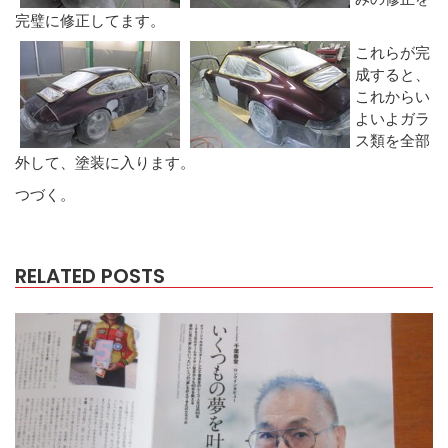
完璧に修正してます。
これらが完
成すると、
これからい
よいよガラ
ス類を全部
外して、塗装に入ります。
つづく。
RELATED POSTS