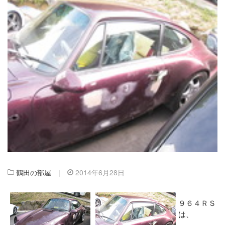
鶴田の部屋
|
2014年6月28日
９６４ＲＳ
は、