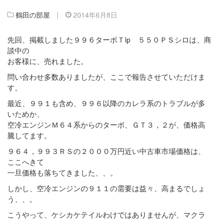
鶴田の部屋
|
2014年6月8日
先回、掲載しました９９６ターボＴip ５５０ＰＳシロは、商
談中の
お客様に、売れました。
問い合わせ多数ありましたが、ここで報告させていただけま
す。
最近、９９１も含め、９９６以降のカレラ系のトラブルが多
いためか、
空冷エンジンＭ６４系からのターボ、ＧＴ３，２が、価格高
騰してます。
９６４，９９３ＲＳの２０００万円近い中古車市場価格は、
ここへきて
一旦価格も落ちてきました、、。
しかし、空冷エンジンの９１１の需要は益々、高まるでしょ
う、、。
こうやって、ケシカケテイルわけではありませんが、マクラ