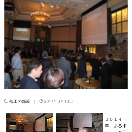
鶴田の部屋
|
2014年3月16日
２０１４
年、あるポ
ルシェクラ