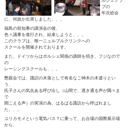
ブの
年次総会
に、何故か出席しました、、。
福島の前知事の講演会の後、
色々議事を進行され、結束しようと、、。
このクラブは、唯一ニュルブルクリンクへの
スクールを開催されております。
また、ドイツからはポルシェ関係の講師を招き、フジなので
の
レーシングスクールも、、。
懇親会では、諏訪の木落としで有名なご神木の木遣りとい
う、
氏子さんの気合ある呼び出し（山間で、透き通る声が隅々ま
で
聞こえる声）の実演の為、はるばる諏訪から呼ばれまし
た、、。
ユリカモメという電気バス？に乗って、お台場の国際展示場
から、