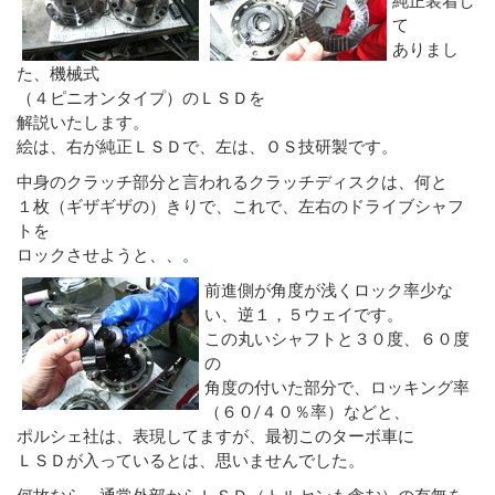
て
ありまし
た、機械式
（４ピニオンタイプ）のＬＳＤを
解説いたします。
絵は、右が純正ＬＳＤで、左は、ＯＳ技研製です。
中身のクラッチ部分と言われるクラッチディスクは、何と
１枚（ギザギザの）きりで、これで、左右のドライブシャフ
トを
ロックさせようと、、。
前進側が角度が浅くロック率少な
い、逆１，５ウェイです。
この丸いシャフトと３０度、６０度
の
角度の付いた部分で、ロッキング率
（６０/４０％率）などと、
ポルシェ社は、表現してますが、最初このターボ車に
ＬＳＤが入っているとは、思いませんでした。
何故なら、通常外部からＬＳＤ（トルセンも含む）の有無を