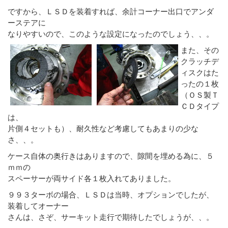
ですから、ＬＳＤを装着すれば、余計コーナー出口でアンダ
ーステアに
なりやすいので、このような設定になったのでしょう、、。
また、その
クラッチデ
ィスクはた
ったの１枚
（ＯＳ製Ｔ
ＣＤタイプ
は、
片側４セットも）、耐久性など考慮してもあまりの少な
さ、、。
ケース自体の奥行きはありますので、隙間を埋める為に、５
ｍｍの
スペーサーが両サイド各１枚入れてありました。
９９３ターボの場合、ＬＳＤは当時、オプションでしたが、
装着してオーナー
さんは、さぞ、サーキット走行で期待したでしょうが、、。