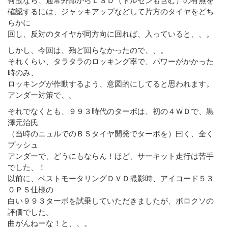
確認するには、ジャッキアップなどして片方のタイヤをどち
らかに
回し、反対のタイヤが同方向に回れば、入っていると、、。
しかし、今回は、殆ど回らなかったので、、。
それくらい、タラタラのロッキング率で、パワーがかかった
時のみ、
ロッキングが作動するよう、意図的にしてると思われます。
アンダー対策で、。
それでなくとも、９９３時代のターボは、初の４ＷＤで、黒
澤元治氏
（当時のニュルでのＢＳタイヤ開発でターボを）曰く、全く
プッシュ
アンダーで、どうにもならん！ほど、サーキット走行は苦手
でした、！
以前に、ベストモータリングＤＶＤ撮影時、アイコード５３
０ＰＳ仕様の
白い９９３ターボを試乗していただきましたが、ボロクソの
評価でした。
曲がんねーな！と、、。