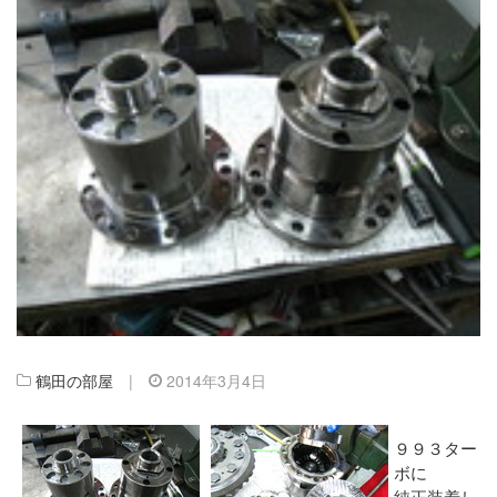
鶴田の部屋
|
2014年3月4日
９９３ター
ボに
純正装着し