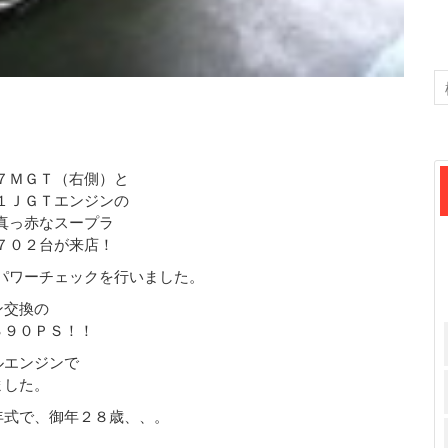
７ＭＧＴ（右側）と
１ＪＧＴエンジンの
真っ赤なスープラ
７０２台が来店！
パワーチェックを行いました。
ン交換の
３９０ＰＳ！！
ルエンジンで
ました。
年式で、御年２８歳、、。