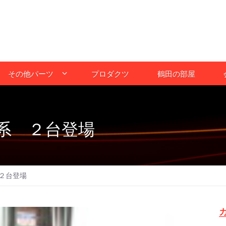
その他パーツ
プロダクツ
鶴田の部屋
系 ２台登場
２台登場