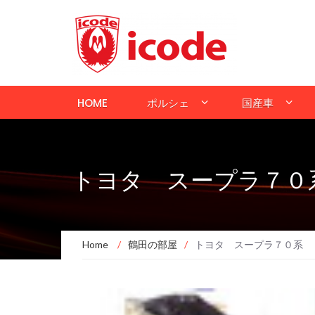
HOME
ポルシェ
国産車
トヨタ スープラ７０
Home
/
鶴田の部屋
/
トヨタ スープラ７０系 