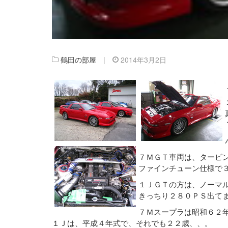
鶴田の部屋
|
2014年3月2日
７ＭＧＴ車両は、タービ
ファインチューン仕様で
１ＪＧＴの方は、ノーマ
きっちり２８０ＰＳ出て
７Ｍスープラは昭和６２
１Ｊは、平成４年式で、それでも２２歳、、。