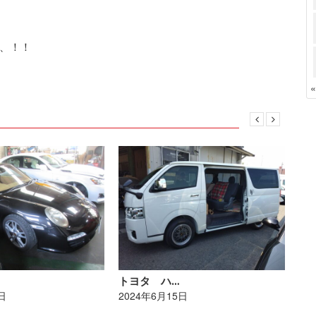
、！！
トヨタ ハ…
レ
日
2024年6月15日
20