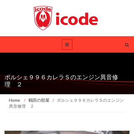
ポルシェ９９６カレラＳのエンジン異音修
理 ２
Home
/
鶴田の部屋
/
ポルシェ９９６カレラＳのエンジン
異音修理 ２