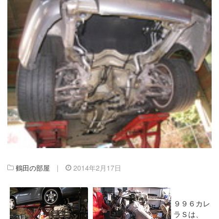
鶴田の部屋
|
2014年2月17日
９９６カレ
ラＳは、