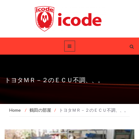
トヨタＭＲ－２のＥＣＵ不調、、。
Home
/
鶴田の部屋
/
トヨタＭＲ－２のＥＣＵ不調、、。