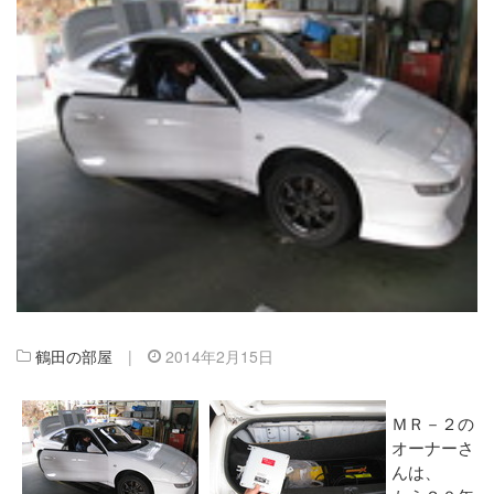
鶴田の部屋
|
2014年2月15日
ＭＲ－２の
オーナーさ
んは、