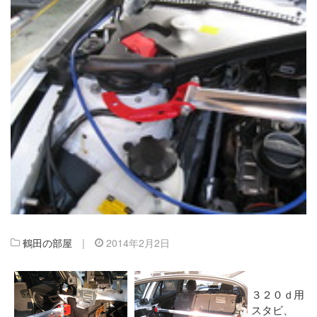
鶴田の部屋
|
2014年2月2日
３２０ｄ用
スタビ、