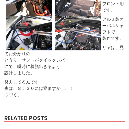
フロント用
です。
アルミ製オ
ーバルシャ
フトで
製作です。
リヤは、見
てお分かりの
とうり、サフトがクイックレバー
にて、瞬時に着脱出きるよう
設計しました。
努力してるんです！
夜は、８；３０には寝ますが、、！
つづく。
RELATED POSTS