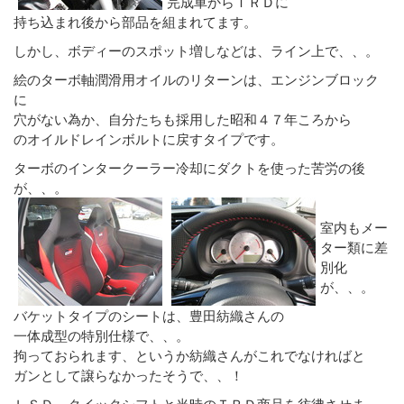
完成車からＴＲＤに
持ち込まれ後から部品を組まれてます。
しかし、ボディーのスポット増しなどは、ライン上で、、。
絵のターボ軸潤滑用オイルのリターンは、エンジンブロック
に
穴がない為か、自分たちも採用した昭和４７年ころから
のオイルドレインボルトに戻すタイプです。
ターボのインタークーラー冷却にダクトを使った苦労の後
が、、。
室内もメー
ター類に差
別化
が、、。
バケットタイプのシートは、豊田紡織さんの
一体成型の特別仕様で、、。
拘っておられます、というか紡織さんがこれでなければと
ガンとして譲らなかったそうで、、！
ＬＳＤ，クイックシフトと当時のＴＲＤ商品を彷彿させま