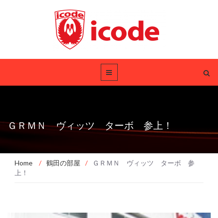
ＧＲＭＮ ヴィッツ ターボ 参上！
Home
/
鶴田の部屋
/
ＧＲＭＮ ヴィッツ ターボ 参
上！