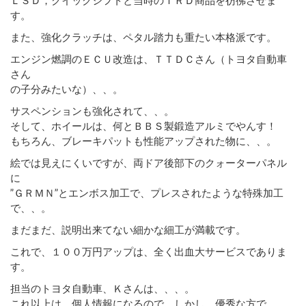
す。
また、強化クラッチは、ペタル踏力も重たい本格派です。
エンジン燃調のＥＣＵ改造は、ＴＴＤＣさん（トヨタ自動車
さん
の子分みたいな）、、。
サスペンションも強化されて、、。
そして、ホイールは、何とＢＢＳ製鍛造アルミでやんす！
もちろん、ブレーキパットも性能アップされた物に、、。
絵では見えにくいですが、両ドア後部下のクォーターパネル
に
”ＧＲＭＮ”とエンボス加工で、プレスされたような特殊加工
で、、。
まだまだ、説明出来てない細かな細工が満載です。
これで、１００万円アップは、全く出血大サービスでありま
す。
担当のトヨタ自動車、Ｋさんは、、、。
これ以上は、個人情報になるので、しかし、優秀な方で