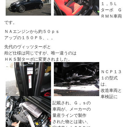
１，５Ｌ
ターボ Ｇ
ＲＭＮ車両
です。
ＮＡエンジンから約５０ｐｓ
アップの１５０ＰＳ、、。
先代のヴィッツターボと
殆ど仕様は同じですが、唯一違うのは
ＨＫＳ製ターボに変更されました。
ＮＣＰ１３
１の型式
は、
改造車両と
車検証に
記載され、Ｇ，ｓの
車両が、メーカーの
量産ラインで製作
された物とは違い、