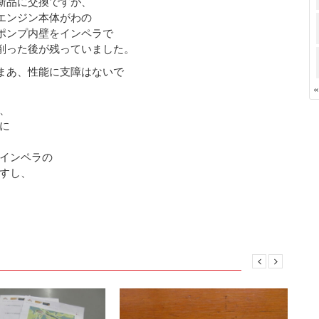
新品に交換ですが、
エンジン本体がわの
ポンプ内壁をインペラで
削った後が残っていました。
まあ、性能に支障はないで
、
に
インペラの
すし、