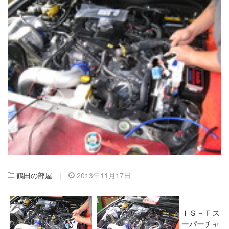
鶴田の部屋
|
2013年11月17日
ＩＳ－Ｆス
ーパーチャ