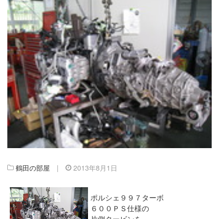
鶴田の部屋
|
2013年8月1日
ポルシェ９９７ターボ
６００ＰＳ仕様の
片側タービンを